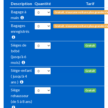
Description
Quantité
Tarif
Bagage à
Gratuit, si aucune voiture plus grande n'
main
Bagages
Gratuit, si aucune voiture plus grande n'
enregistrés
Sièges de
Gratuit
bébé
(jusqu'à 6
mois)
Siége-enfant
Gratuit
( jusqu'à 4
ans )
Siège
Gratuit
rehausseur
(de 5 à 8 ans)