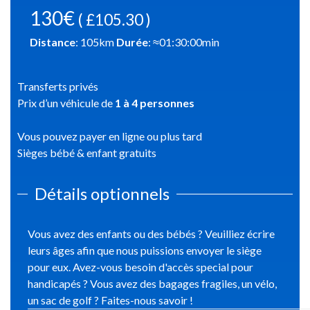
130€
( £105.30 )
Distance
:
105
km
Durée
: ≈
01:30:00
min
Transferts privés
Prix d’un véhicule de
1
à
4
personnes
Vous pouvez payer en ligne ou plus tard
Sièges bébé & enfant gratuits
Détails optionnels
Vous avez des enfants ou des bébés ? Veuilliez écrire
leurs âges afin que nous puissions envoyer le siège
pour eux. Avez-vous besoin d'accès special pour
handicapés ? Vous avez des bagages fragiles, un vélo,
un sac de golf ? Faites-nous savoir !