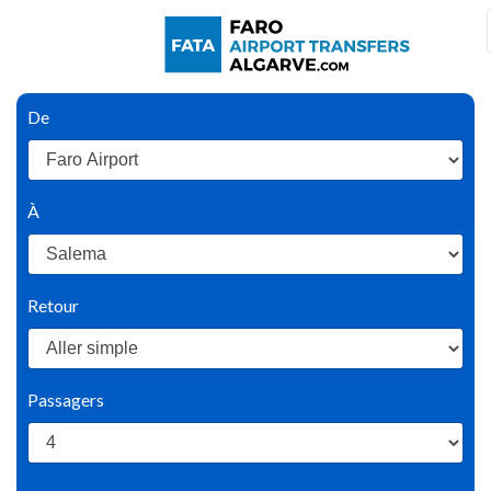
De
À
Retour
Passagers