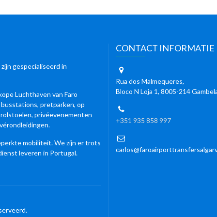
CONTACT INFORMATIE
 zijn gespecialiseerd in
Rua dos Malmequeres,
Bloco N Loja 1, 8005-214 Gambel
kope Luchthaven van Faro
n busstations, pretparken, op
 rolstoelen, privéevenementen
+351 935 858 997
ivérondleidingen.
erkte mobiliteit. We zijn er trots
carlos@faroairporttransfersalgar
dienst leveren in Portugal.
serveerd.