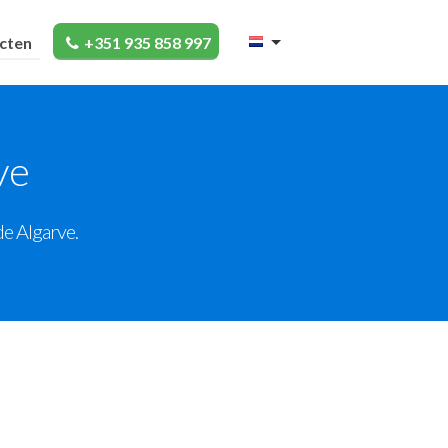
cten
+351 935 858 997
ve
de Algarve.