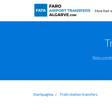
Hoe het 
T
Reis comfo
Startpagina
Trein station transfers