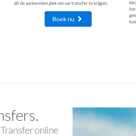
kie
dit de aanbevolen plek om uw transfer te krijgen.
ber
gem
Boek nu
ko
nsfers.
 Transfer online