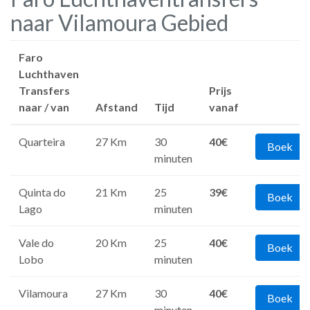
naar Vilamoura Gebied
Faro
Luchthaven
Transfers
Prijs
naar / van
Afstand
Tijd
vanaf
Quarteira
27 Km
30
40€
Boek
minuten
Quinta do
21 Km
25
39€
Boek
Lago
minuten
Vale do
20 Km
25
40€
Boek
Lobo
minuten
Vilamoura
27 Km
30
40€
Boek
minuten