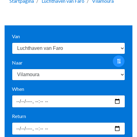
Startpagina
Luchthaven van Faro
Vilamoura
Van
Naar
When
Return