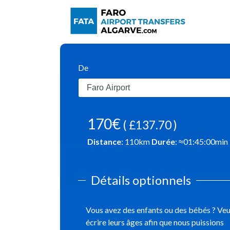
De
170€
( £137.70 )
Distance
:
110
km
Durée
: ≈
01:45:00
min
Détails optionnels
Vous avez des enfants ou des bébés ? Veui
écrire leurs âges afin que nous puissions