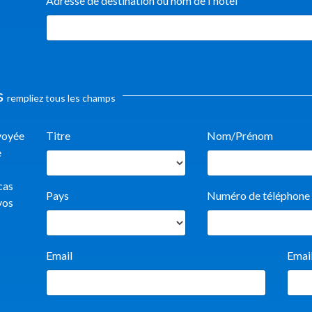
Adresse de destination ou nom de l'hôtel
s
rempliez tous les champs
nvoyée
Titre
Nom/Prénom
e
cas
Pays
Numéro de téléphone
vos
Email
Emai