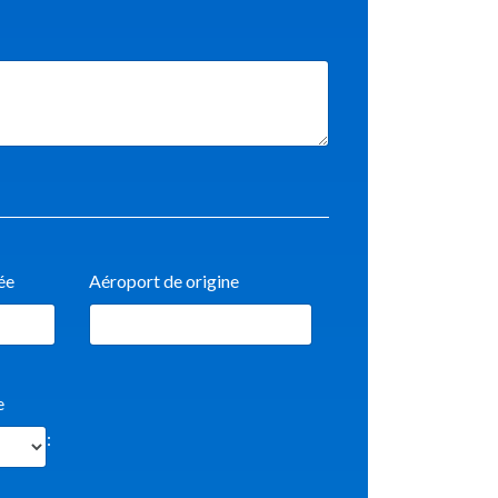
ée
Aéroport de origine
e
: