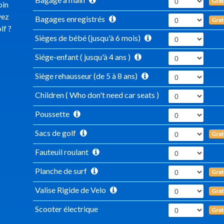
Grat
oin
vez
Bagages enregistrés
Grat
lf ?
Sièges de bébé (jusqu'à 6 mois)
Siége-enfant ( jusqu'à 4 ans )
Siège rehausseur (de 5 à 8 ans)
Children ( Who don't need car seats )
Poussette
Sacs de golf
Grat
Fauteuil roulant
Planche de surf
Grat
Valise Rigide de Velo
Grat
Scooter électrique
Grat