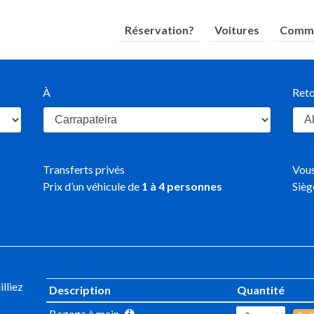
Réservation?
Voitures
Comme
À
Ret
Transferts privés
Vous
Prix d’un véhicule de
1
à
4
personnes
Sièg
lliez
Description
Quantité
Bagage à main