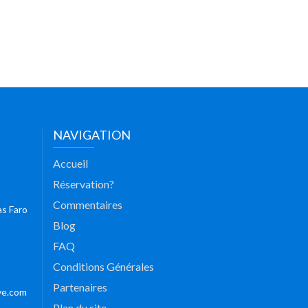
NAVIGATION
Accueil
Réservation?
Commentaires
as Faro
Blog
FAQ
Conditions Générales
Partenaires
ve.com
Plan du site