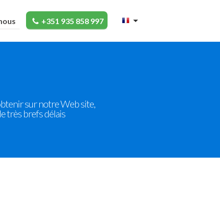
nous
+351 935 858 997
obtenir sur notre Web site,
 très brefs délais