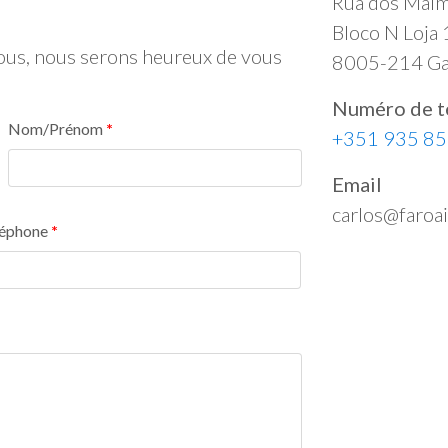
Rua dos Mal
Bloco N Loja 
ssous, nous serons heureux de vous
8005-214 Ga
Numéro de t
Nom/Prénom
+351 935 85
Email
carlos@faroa
léphone