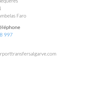
mequeres
1
mbelas Faro
éléphone
8 997
irporttransfersalgarve.com