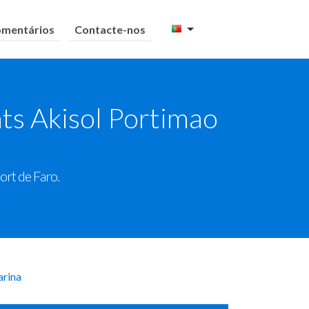
mentários
Contacte-nos
ts Akisol Portimao
ort de Faro.
arina