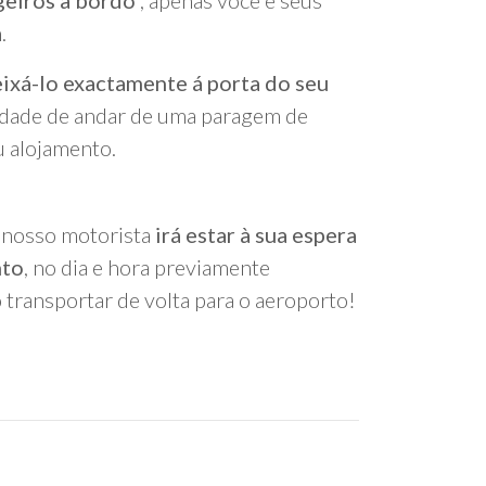
geiros a bordo
, apenas você e seus
.
eixá-lo exactamente á porta do seu
dade de andar de uma paragem de
u alojamento.
 o nosso motorista
irá estar à sua espera
nto
, no dia e hora previamente
 transportar de volta para o aeroporto!