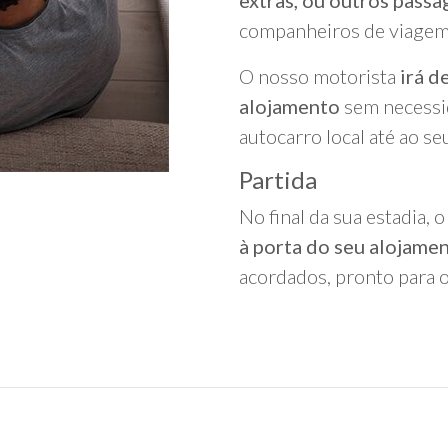
extras, ou outros passa
companheiros de viagem
O nosso motorista
irá d
alojamento
sem necessi
autocarro local até ao se
Partida
No final da sua estadia,
à porta do seu alojame
acordados, pronto para o