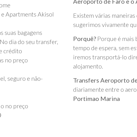
Aeroporto de Faro e o
nome
o e Apartments Akisol
Existem várias maneiras 
sugerimos vivamente que
as suas bagagens
Porquê?
Porque é mais b
o dia do seu transfer,
tempo de espera, sem es
e crédito
iremos transportá-lo di
as no preço
alojamento.
el, seguro e não-
Transfers Aeroporto d
diariamente entre o aer
Portimao Marina
do no preço
