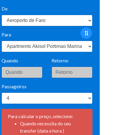
De
Para
Quando
Retorno
Passageiros
Para calcular o preço, selecione:
Quando necessita do seu
transfer (data e hora )