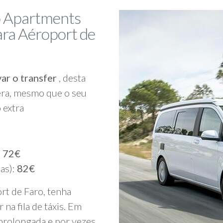
do Apartments
ara Aéroport de
ar o transfer
, desta
era, mesmo que o seu
 extra
:
72€
oas):
82€
rt de Faro, tenha
 na fila de táxis. Em
 prolongada e por vezes