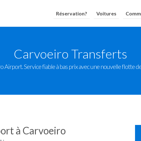
Réservation?
Voitures
Comme
Carvoeiro Transferts
o Airport. Service fiable à bas prix avec une nouvelle flotte 
port à Carvoeiro