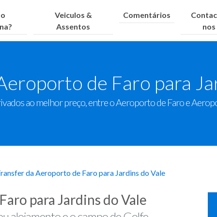
o
Veiculos &
Comentários
Contac
ona?
Assentos
nos
Aeroporto de Faro para Ja
rivados ao melhor preço, entre o Aeroporto de Faro e Aeropo
ransfer da Aeroporto de Faro para Jardins do Vale
Faro para Jardins do Vale
 seu alojamento e o campo de Golfe.