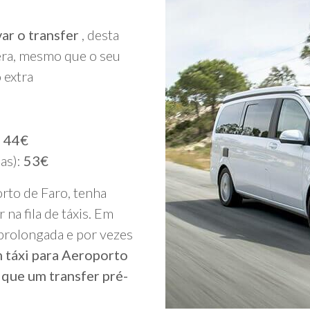
ar o transfer
, desta
era, mesmo que o seu
 extra
:
44€
oas):
53€
rto de Faro, tenha
 na fila de táxis. Em
 prolongada e por vezes
 táxi para Aeroporto
que um transfer pré-