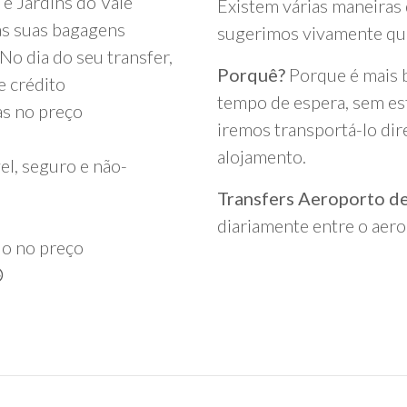
 e Jardins do Vale
Existem várias maneiras 
as suas bagagens
sugerimos vivamente que
o dia do seu transfer,
Porquê?
Porque é mais b
e crédito
tempo de espera, sem es
as no preço
iremos transportá-lo di
alojamento.
el, seguro e não-
Transfers Aeroporto d
diariamente entre o aer
do no preço
