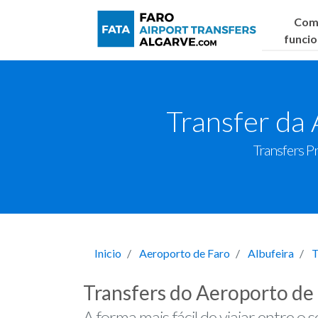
Com
funci
Transfer da 
Transfers P
Inicio
Aeroporto de Faro
Albufeira
T
Transfers do Aeroporto de 
A forma mais fácil de viajar entre o