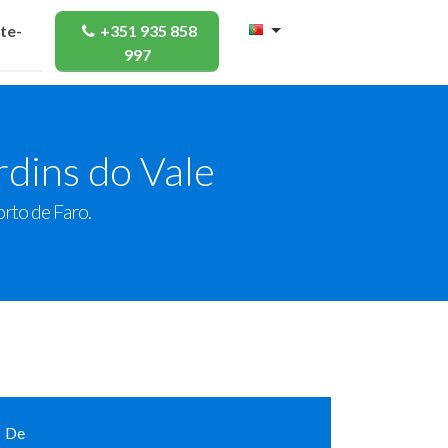
te-
+351 935 858
997
rdins do Vale
rto de Faro.
De